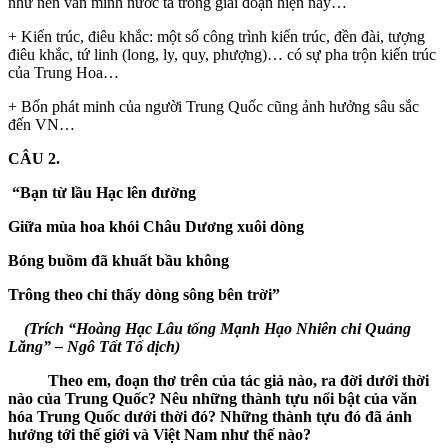
như nền văn minh nước ta trong giai đoạn hiện nay…
+ Kiến trúc, điêu khắc: một số công trình kiến trúc, đền đài, tượng
điêu khắc, tứ linh (long, ly, quy, phượng)… có sự pha trộn kiến trúc
của Trung Hoa…
+ Bốn phát minh của người Trung Quốc cũng ảnh hưởng sâu sắc
đến VN…
CÂU 2.
“Bạn từ lầu Hạc lên đường
Giữa mùa hoa khói Châu Dương xuôi dòng
Bóng buồm đã khuất bầu không
Trông theo chỉ thấy dòng sông bên trời”
(Trích “Hoàng Hạc Lâu tống Mạnh Hạo Nhiên chi Quảng
Lăng” – Ngô Tất Tố dịch)
Theo em, đoạn thơ trên của tác giả nào, ra đời dưới thời
nào của Trung Quốc? Nêu những thành tựu nổi bật của văn
hóa Trung Quốc dưới thời đó? Những thành tựu đó đã ảnh
hưởng tới thế giới và Việt Nam như thế nào?