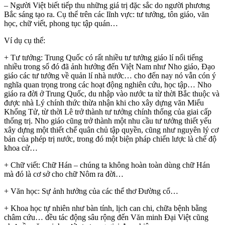
– Người Việt biết tiếp thu những giá trị đặc sắc do người phương
Bắc sáng tạo ra. Cụ thể trên các lĩnh vực: tư tưởng, tôn giáo, văn
học, chữ viết, phong tục tập quán…
Ví dụ cụ thể:
+ Tư tưởng: Trung Quốc có rất nhiều tư tưởng giáo lí nổi tiếng
nhiều trong số đó đã ảnh hưởng đến Việt Nam như Nho giáo, Đạo
giáo các tư tưởng về quản lí nhà nước… cho đến nay nó vẫn cón ý
nghĩa quan trọng trong các hoạt động nghiên cứu, học tập… Nho
giáo ra đời ở Trung Quốc, du nhập vào nước ta từ thời Bắc thuộc và
được nhà Lý chính thức thừa nhận khi cho xây dựng văn Miếu
Khổng Tử, từ thời Lê trở thành tư tưởng chính thống của giai cấp
thống trị. Nho giáo cũng trở thành một nhu cầu tư tưởng thiết yếu
xây dựng một thiết chế quân chủ tập quyền, cũng như nguyên lý cơ
bản của phép trị nước, trong đó một biện pháp chiến lược là chế độ
khoa cử…
+ Chữ viết: Chữ Hán – chúng ta không hoàn toàn dùng chữ Hán
mà đó là cơ sở cho chữ Nôm ra đời…
+ Văn học: Sự ảnh hưởng của các thể thơ Đường cổ…
+ Khoa học tự nhiên như bàn tính, lịch can chi, chữa bệnh bằng
châm cứu… đều tác động sâu rộng đến Văn minh Đại Việt cũng