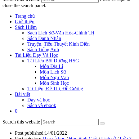
close the search panel.
Trang chủ
Giới thiệu
Sách Hiếm
Sách Lịch Sử-Văn Hóa-Chính Trị
Sách Danh Nhân
Truyện, Tiểu Thuyết Kinh Điển
Sách Tiếng Anh
Tài Liệu Dạy Và Học
Tài Liệu Bồi Dưỡng HSG
Môn Địa Lí
Môn Lịch Sử
Môn Ngữ Văn
Môn Sinh Học
Tư Liệu, Đề Thi, Đề Cương
Bài viết
Dạy và học
Sách và ebook
0
Search this website
Post published:
14/01/2022
Post category:
Dạy và học
/
Học Sinh Giỏi
/
Lịch sử
/
Lớp 7