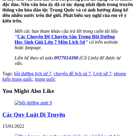
độc đáo. Nền văn hóa ấy đã có tác dụng nhất định trong truyền
thống văn hóa dân tộc Trung Quốc và có ảnh hưởng đáng kể
đến nhiều nước trên thế giới. Phát biểu suy nghĩ của em về ý
kiến trên.
Mời các bạn tham khảo câu trả lời trong cuốn tài liệu
“
Các Chuyên Đề Chuyên Sâu Trong Bồi Dưỡng
Học Sinh Giỏi Lớp 7 Môn Lịch Sử
” có trên website
hoặc fanpage
.
Liên hệ theo số zalo
0977014390
(Cô Linh) để được tư
vấn.
Tags
:
bồi dưỡng lịch sử 7
,
chuyên đề lịch sủ 7
,
Lịch sử 7
,
phong
kiến trung quốc
,
trung quốc
You Might Also Like
Các Quy Luật Di Truyền
15/01/2022