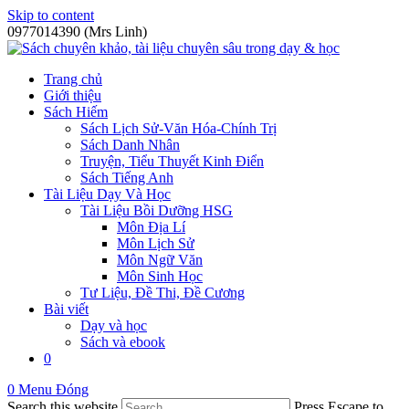
Skip to content
0977014390 (Mrs Linh)
Trang chủ
Giới thiệu
Sách Hiếm
Sách Lịch Sử-Văn Hóa-Chính Trị
Sách Danh Nhân
Truyện, Tiểu Thuyết Kinh Điển
Sách Tiếng Anh
Tài Liệu Dạy Và Học
Tài Liệu Bồi Dưỡng HSG
Môn Địa Lí
Môn Lịch Sử
Môn Ngữ Văn
Môn Sinh Học
Tư Liệu, Đề Thi, Đề Cương
Bài viết
Dạy và học
Sách và ebook
0
0
Menu
Đóng
Search this website
Press Escape to