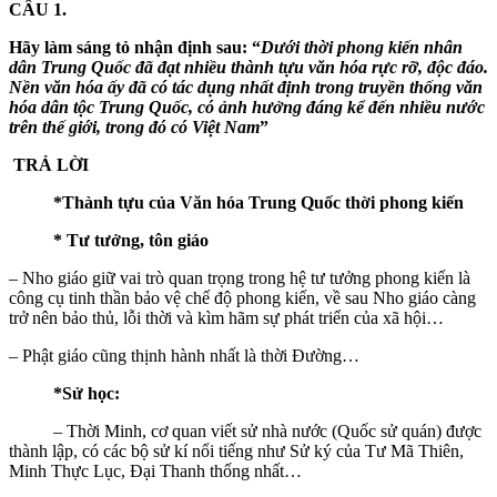
CÂU 1.
Hãy làm sáng tỏ nhận định sau: “
Dưới thời phong kiến nhân
dân Trung Quốc đã đạt nhiều thành tựu văn hóa rực rỡ, độc đáo.
Nền văn hóa ấy đã có tác dụng nhất định trong truyền thống văn
hóa dân tộc Trung Quốc, có ảnh hưởng đáng kể đến nhiều nước
trên thế giới, trong đó có Việt Nam
”
TRẢ LỜI
*Thành tựu của Văn hóa Trung Quốc thời phong kiến
* Tư tưởng, tôn giáo
– Nho giáo giữ vai trò quan trọng trong hệ tư tưởng phong kiến là
công cụ tinh thần bảo vệ chế độ phong kiến, về sau Nho giáo càng
trở nên bảo thủ, lỗi thời và kìm hãm sự phát triển của xã hội…
– Phật giáo cũng thịnh hành nhất là thời Đường…
*Sử học:
– Thời Minh, cơ quan viết sử nhà nước (Quốc sử quán) được
thành lập, có các bộ sử kí nổi tiếng như Sử ký của Tư Mã Thiên,
Minh Thực Lục, Đại Thanh thống nhất…