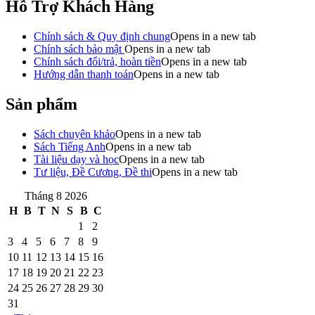
Hỗ Trợ Khách Hàng
Chính sách & Quy định chung
Opens in a new tab
Chính sách bảo mật
Opens in a new tab
Chính sách đổi/trả, hoàn tiền
Opens in a new tab
Hướng dẫn thanh toán
Opens in a new tab
Sản phẩm
Sách chuyên khảo
Opens in a new tab
Sách Tiếng Anh
Opens in a new tab
Tài liệu dạy và học
Opens in a new tab
Tư liệu, Đề Cương, Đề thi
Opens in a new tab
Tháng 8 2026
H
B
T
N
S
B
C
1
2
3
4
5
6
7
8
9
10
11
12
13
14
15
16
17
18
19
20
21
22
23
24
25
26
27
28
29
30
31