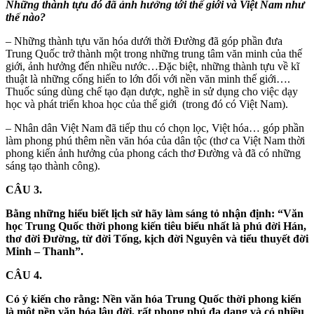
Những thành tựu đó đã ảnh hưởng tới thế giới và Việt Nam như
thế nào?
– Những thành tựu văn hóa dưới thời Đường đã góp phần đưa
Trung Quốc trở thành một trong những trung tâm văn minh của thế
giới, ảnh hưởng đến nhiều nước…Đặc biệt, những thành tựu về kĩ
thuật là những cống hiến to lớn đối với nền văn minh thế giới….
Thuốc súng dùng chế tạo đạn dược, nghề in sử dụng cho việc dạy
học và phát triển khoa học của thế giới (trong đó có Việt Nam).
– Nhân dân Việt Nam đã tiếp thu có chọn lọc, Việt hóa… góp phần
làm phong phú thêm nền văn hóa của dân tộc (thơ ca Việt Nam thời
phong kiến ảnh hưởng của phong cách thơ Đường và đã có những
sáng tạo thành công).
CÂU 3.
Bằng những hiểu biết lịch sử hãy làm sáng tỏ nhận định: “Văn
học Trung Quốc thời phong kiến tiêu biểu nhất là phú đời Hán,
thơ đời Đường, từ đời Tống, kịch đời Nguyên và tiểu thuyết đời
Minh – Thanh”.
CÂU 4.
Có ý kiến cho rằng: Nền văn hóa Trung Quốc thời phong kiến
là một nền văn hóa lâu đời, rất phong phú đa dạng và có nhiều