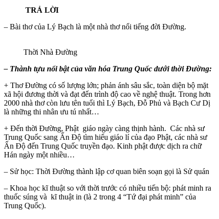
TRẢ LỜI
– Bài thơ của Lý Bạch là một nhà thơ nổi tiếng đời Đường.
Thời Nhà Đường
–
Thành tựu nổi bật của văn hóa Trung Quốc dưới thời Đường:
+ Thơ Đường có số lượng lớn; phản ánh sâu sắc, toàn diện bộ mặt
xã hội đương thời và đạt đến trình độ cao về nghệ thuật. Trong hơn
2000 nhà thơ còn lưu tên tuổi thì Lý Bạch, Đỗ Phủ và Bạch Cư Dị
là những thi nhân ưu tú nhất…
+ Đến thời Đường, Phật giáo ngày càng thịnh hành. Các nhà sư
Trung Quốc sang Ấn Độ tìm hiểu giáo lí của đạo Phật, các nhà sư
Ấn Độ đến Trung Quốc truyền đạo. Kinh phật được dịch ra chữ
Hán ngày một nhiều…
– Sử học: Thời Đường thành lập cơ quan biên soạn gọi là Sử quán
– Khoa học kĩ thuật so với thời trước có nhiều tiến bộ: phát minh ra
thuốc súng và kĩ thuật in (là 2 trong 4 “Tứ đại phát minh” của
Trung Quốc).