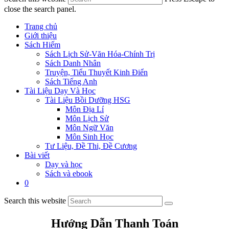
close the search panel.
Trang chủ
Giới thiệu
Sách Hiếm
Sách Lịch Sử-Văn Hóa-Chính Trị
Sách Danh Nhân
Truyện, Tiểu Thuyết Kinh Điển
Sách Tiếng Anh
Tài Liệu Dạy Và Học
Tài Liệu Bồi Dưỡng HSG
Môn Địa Lí
Môn Lịch Sử
Môn Ngữ Văn
Môn Sinh Học
Tư Liệu, Đề Thi, Đề Cương
Bài viết
Dạy và học
Sách và ebook
0
Search this website
Hướng Dẫn Thanh Toán