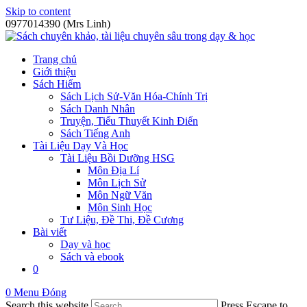
Skip to content
0977014390 (Mrs Linh)
Trang chủ
Giới thiệu
Sách Hiếm
Sách Lịch Sử-Văn Hóa-Chính Trị
Sách Danh Nhân
Truyện, Tiểu Thuyết Kinh Điển
Sách Tiếng Anh
Tài Liệu Dạy Và Học
Tài Liệu Bồi Dưỡng HSG
Môn Địa Lí
Môn Lịch Sử
Môn Ngữ Văn
Môn Sinh Học
Tư Liệu, Đề Thi, Đề Cương
Bài viết
Dạy và học
Sách và ebook
0
0
Menu
Đóng
Search this website
Press Escape to