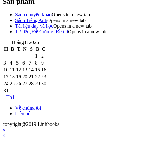
Sản phẩm
Sách chuyên khảo
Opens in a new tab
Sách Tiếng Anh
Opens in a new tab
Tài liệu dạy và học
Opens in a new tab
Tư liệu, Đề Cương, Đề thi
Opens in a new tab
Tháng 8 2026
H
B
T
N
S
B
C
1
2
3
4
5
6
7
8
9
10
11
12
13
14
15
16
17
18
19
20
21
22
23
24
25
26
27
28
29
30
31
« Th1
Về chúng tôi
Liên hệ
copyright@2019-Linhbooks
×
×