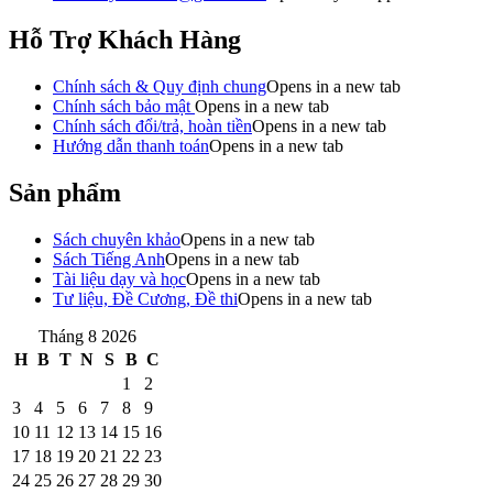
Hỗ Trợ Khách Hàng
Chính sách & Quy định chung
Opens in a new tab
Chính sách bảo mật
Opens in a new tab
Chính sách đổi/trả, hoàn tiền
Opens in a new tab
Hướng dẫn thanh toán
Opens in a new tab
Sản phẩm
Sách chuyên khảo
Opens in a new tab
Sách Tiếng Anh
Opens in a new tab
Tài liệu dạy và học
Opens in a new tab
Tư liệu, Đề Cương, Đề thi
Opens in a new tab
Tháng 8 2026
H
B
T
N
S
B
C
1
2
3
4
5
6
7
8
9
10
11
12
13
14
15
16
17
18
19
20
21
22
23
24
25
26
27
28
29
30