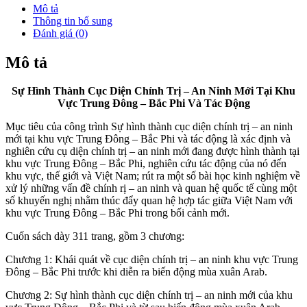
Mô tả
Thông tin bổ sung
Đánh giá (0)
Mô tả
Sự Hình Thành Cục Diện Chính Trị – An Ninh Mới Tại Khu
Vực Trung Đông – Bắc Phi Và Tác Động
Mục tiêu của công trình Sự hình thành cục diện chính trị – an ninh
mới tại khu vực Trung Đông – Bắc Phi và tác động là xác định và
nghiên cứu cụ diện chính trị – an ninh mới đang được hình thành tại
khu vực Trung Đông – Bắc Phi, nghiên cứu tác động của nó đến
khu vực, thế giới và Việt Nam; rút ra một số bài học kinh nghiệm về
xử lý những vấn đề chính rị – an ninh và quan hệ quốc tế cùng một
số khuyến nghị nhằm thúc đẩy quan hệ hợp tác giữa Việt Nam với
khu vực Trung Đông – Bắc Phi trong bối cảnh mới.
Cuốn sách dày 311 trang, gồm 3 chương:
Chương 1: Khái quát về cục diện chính trị – an ninh khu vực Trung
Đông – Bắc Phi trước khi diễn ra biến động mùa xuân Arab.
Chương 2: Sự hình thành cục diện chính trị – an ninh mới của khu