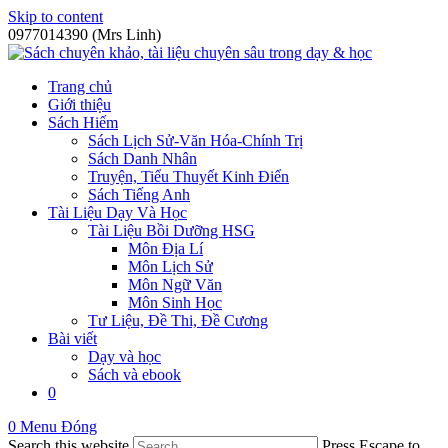
Skip to content
0977014390 (Mrs Linh)
Trang chủ
Giới thiệu
Sách Hiếm
Sách Lịch Sử-Văn Hóa-Chính Trị
Sách Danh Nhân
Truyện, Tiểu Thuyết Kinh Điển
Sách Tiếng Anh
Tài Liệu Dạy Và Học
Tài Liệu Bồi Dưỡng HSG
Môn Địa Lí
Môn Lịch Sử
Môn Ngữ Văn
Môn Sinh Học
Tư Liệu, Đề Thi, Đề Cương
Bài viết
Dạy và học
Sách và ebook
0
0
Menu
Đóng
Search this website
Press Escape to