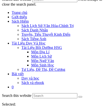
close the search panel.
Trang chủ
Giới thiệu
Sách Hiếm
Sách Lịch Sử-Văn Hóa-Chính Trị
Sách Danh Nhân
Truyện, Tiểu Thuyết Kinh Điển
Sách Tiếng Anh
Tài Liệu Dạy Và Học
Tài Liệu Bồi Dưỡng HSG
Môn Địa Lí
Môn Lịch Sử
Môn Ngữ Văn
Môn Sinh Học
Tư Liệu, Đề Thi, Đề Cương
Bài viết
Dạy và học
Sách và ebook
0
Search this website
Selected: