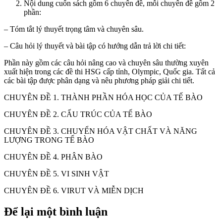
Nội dung cuốn sách gồm 6 chuyên đề, mỗi chuyên đề gồm 2
phần:
– Tóm tắt lý thuyết trọng tâm và chuyên sâu.
– Câu hỏi lý thuyết và bài tập có hướng dẫn trả lời chi tiết:
Phần này gồm các câu hỏi nâng cao và chuyên sâu thường xuyên
xuất hiện trong các đề thi HSG cấp tỉnh, Olympic, Quốc gia. Tất cả
các bài tập được phân dạng và nêu phương pháp giải chi tiết.
CHUYÊN ĐỀ 1. THÀNH PHẦN HÓA HỌC CỦA TẾ BÀO
CHUYÊN ĐỀ 2. CẤU TRÚC CỦA TẾ BÀO
CHUYÊN ĐỀ 3. CHUYỂN HÓA VẬT CHẤT VÀ NĂNG
LƯỢNG TRONG TẾ BÀO
CHUYÊN ĐỀ 4. PHÂN BÀO
CHUYÊN ĐỀ 5. VI SINH VẬT
CHUYÊN ĐỀ 6. VIRUT VÀ MIỄN DỊCH
Để lại một bình luận