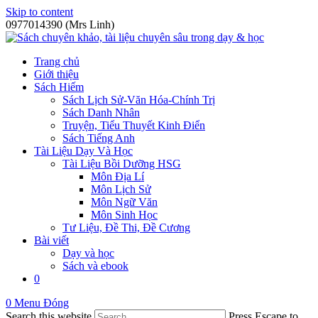
Skip to content
0977014390 (Mrs Linh)
Trang chủ
Giới thiệu
Sách Hiếm
Sách Lịch Sử-Văn Hóa-Chính Trị
Sách Danh Nhân
Truyện, Tiểu Thuyết Kinh Điển
Sách Tiếng Anh
Tài Liệu Dạy Và Học
Tài Liệu Bồi Dưỡng HSG
Môn Địa Lí
Môn Lịch Sử
Môn Ngữ Văn
Môn Sinh Học
Tư Liệu, Đề Thi, Đề Cương
Bài viết
Dạy và học
Sách và ebook
0
0
Menu
Đóng
Search this website
Press Escape to