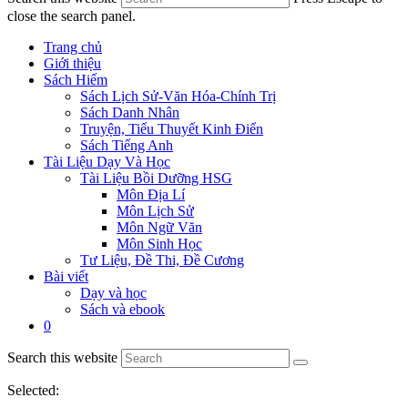
close the search panel.
Trang chủ
Giới thiệu
Sách Hiếm
Sách Lịch Sử-Văn Hóa-Chính Trị
Sách Danh Nhân
Truyện, Tiểu Thuyết Kinh Điển
Sách Tiếng Anh
Tài Liệu Dạy Và Học
Tài Liệu Bồi Dưỡng HSG
Môn Địa Lí
Môn Lịch Sử
Môn Ngữ Văn
Môn Sinh Học
Tư Liệu, Đề Thi, Đề Cương
Bài viết
Dạy và học
Sách và ebook
0
Search this website
Selected: