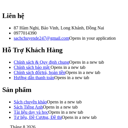
Liên hệ
87 Hàm Nghi, Bảo Vinh, Long Khánh, Đồng Nai
0977014390
sachchuyende247@gmail.com
Opens in your application
Hỗ Trợ Khách Hàng
Chính sách & Quy định chung
Opens in a new tab
Chính sách bảo mật
Opens in a new tab
Chính sách đổi/trả, hoàn tiền
Opens in a new tab
Hướng dẫn thanh toán
Opens in a new tab
Sản phẩm
Sách chuyên khảo
Opens in a new tab
Sách Tiếng Anh
Opens in a new tab
Tài liệu dạy và học
Opens in a new tab
Tư liệu, Đề Cương, Đề thi
Opens in a new tab
Tháng 8 2026