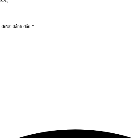
 XX)
c được đánh dấu
*