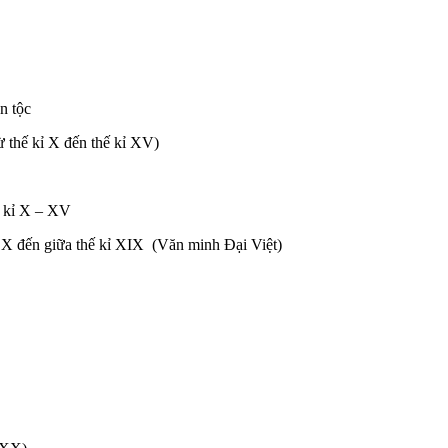
n tộc
ừ thế kỉ X đến thế kỉ XV)
ế kỉ X – XV
kỉ X đến giữa thế kỉ XIX (Văn minh Đại Việt)