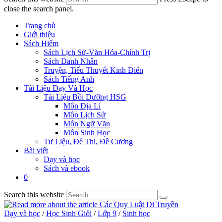
close the search panel.
Trang chủ
Giới thiệu
Sách Hiếm
Sách Lịch Sử-Văn Hóa-Chính Trị
Sách Danh Nhân
Truyện, Tiểu Thuyết Kinh Điển
Sách Tiếng Anh
Tài Liệu Dạy Và Học
Tài Liệu Bồi Dưỡng HSG
Môn Địa Lí
Môn Lịch Sử
Môn Ngữ Văn
Môn Sinh Học
Tư Liệu, Đề Thi, Đề Cương
Bài viết
Dạy và học
Sách và ebook
0
Search this website
Dạy và học
/
Học Sinh Giỏi
/
Lớp 9
/
Sinh học