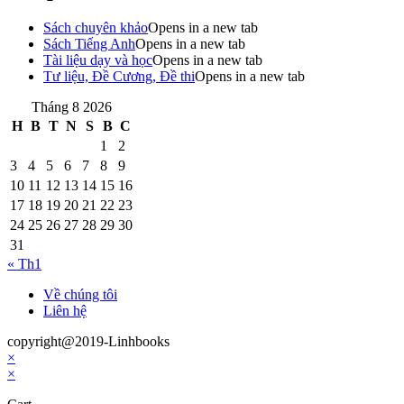
Sách chuyên khảo
Opens in a new tab
Sách Tiếng Anh
Opens in a new tab
Tài liệu dạy và học
Opens in a new tab
Tư liệu, Đề Cương, Đề thi
Opens in a new tab
Tháng 8 2026
H
B
T
N
S
B
C
1
2
3
4
5
6
7
8
9
10
11
12
13
14
15
16
17
18
19
20
21
22
23
24
25
26
27
28
29
30
31
« Th1
Về chúng tôi
Liên hệ
copyright@2019-Linhbooks
×
×