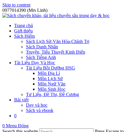
Skip to content
0977014390 (Mrs Linh)
Trang chủ
Giới thiệu
Sách Hiếm
Sách Lịch Sử-Văn Hóa-Chính Trị
Sách Danh Nhân
Truyện, Tiểu Thuyết Kinh Điển
Sách Tiếng Anh
Tài Liệu Dạy Và Học
Tài Liệu Bồi Dưỡng HSG
Môn Địa Lí
Môn Lịch Sử
Môn Ngữ Văn
Môn Sinh Học
Tư Liệu, Đề Thi, Đề Cương
Bài viết
Dạy và học
Sách và ebook
0
0
Menu
Đóng
Search this website
Press Escape to