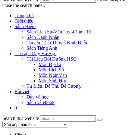
close the search panel.
Trang chủ
Giới thiệu
Sách Hiếm
Sách Lịch Sử-Văn Hóa-Chính Trị
Sách Danh Nhân
Truyện, Tiểu Thuyết Kinh Điển
Sách Tiếng Anh
Tài Liệu Dạy Và Học
Tài Liệu Bồi Dưỡng HSG
Môn Địa Lí
Môn Lịch Sử
Môn Ngữ Văn
Môn Sinh Học
Tư Liệu, Đề Thi, Đề Cương
Bài viết
Dạy và học
Sách và ebook
0
Search this website
View: