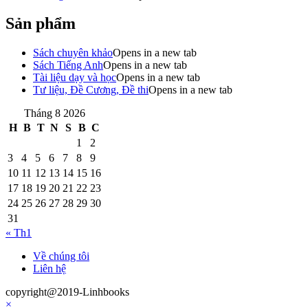
Sản phẩm
Sách chuyên khảo
Opens in a new tab
Sách Tiếng Anh
Opens in a new tab
Tài liệu dạy và học
Opens in a new tab
Tư liệu, Đề Cương, Đề thi
Opens in a new tab
Tháng 8 2026
H
B
T
N
S
B
C
1
2
3
4
5
6
7
8
9
10
11
12
13
14
15
16
17
18
19
20
21
22
23
24
25
26
27
28
29
30
31
« Th1
Về chúng tôi
Liên hệ
copyright@2019-Linhbooks
×