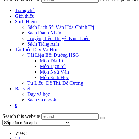
Trang chủ
Giới thiệu
Sách Hiếm
Sách Lịch Sử-Văn Hóa-Chính Trị
Sách Danh Nhân
Truyện, Tiểu Thuyết Kinh Điển
Sách Tiếng Anh
Tài Liệu Dạy Và Học
Tài Liệu Bồi Dưỡng HSG
Môn Địa Lí
Môn Lịch Sử
Môn Ngữ Văn
Môn Sinh Học
Tư Liệu, Đề Thi, Đề Cương
Bài viết
Dạy và học
Sách và ebook
0
Search this website
View:
12