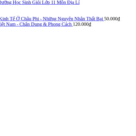
ưỡng Học Sinh Giỏi Lớp 11 Môn Địa Lí
Kinh Tế Ở Châu Phi - Những Nguyên Nhân Thất Bại
50.000
₫
iệt Nam - Chân Dung & Phong Cách
120.000
₫