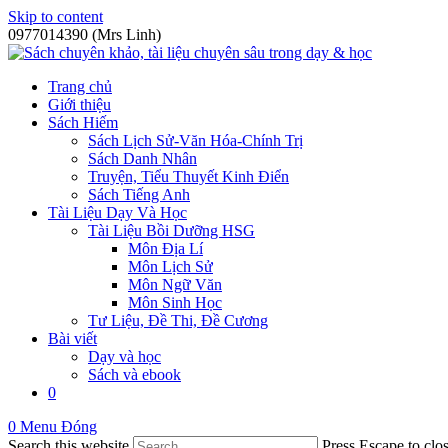
Skip to content
0977014390 (Mrs Linh)
Trang chủ
Giới thiệu
Sách Hiếm
Sách Lịch Sử-Văn Hóa-Chính Trị
Sách Danh Nhân
Truyện, Tiểu Thuyết Kinh Điển
Sách Tiếng Anh
Tài Liệu Dạy Và Học
Tài Liệu Bồi Dưỡng HSG
Môn Địa Lí
Môn Lịch Sử
Môn Ngữ Văn
Môn Sinh Học
Tư Liệu, Đề Thi, Đề Cương
Bài viết
Dạy và học
Sách và ebook
0
0
Menu
Đóng
Search this website
Press Escape to clos