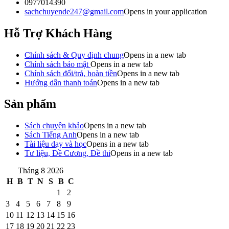
0977014390
sachchuyende247@gmail.com
Opens in your application
Hỗ Trợ Khách Hàng
Chính sách & Quy định chung
Opens in a new tab
Chính sách bảo mật
Opens in a new tab
Chính sách đổi/trả, hoàn tiền
Opens in a new tab
Hướng dẫn thanh toán
Opens in a new tab
Sản phẩm
Sách chuyên khảo
Opens in a new tab
Sách Tiếng Anh
Opens in a new tab
Tài liệu dạy và học
Opens in a new tab
Tư liệu, Đề Cương, Đề thi
Opens in a new tab
Tháng 8 2026
H
B
T
N
S
B
C
1
2
3
4
5
6
7
8
9
10
11
12
13
14
15
16
17
18
19
20
21
22
23